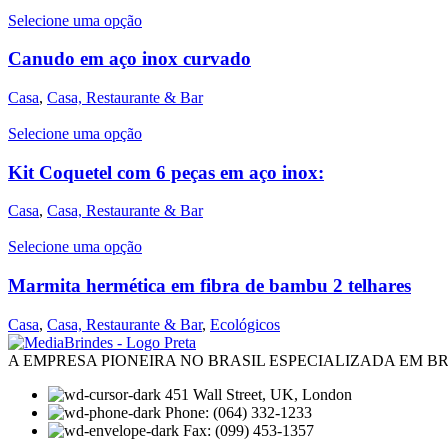
Selecione uma opção
Canudo em aço inox curvado
Casa
,
Casa, Restaurante & Bar
Selecione uma opção
Kit Coquetel com 6 peças em aço inox:
Casa
,
Casa, Restaurante & Bar
Selecione uma opção
Marmita hermética em fibra de bambu 2 telhares
Casa
,
Casa, Restaurante & Bar
,
Ecológicos
A EMPRESA PIONEIRA NO BRASIL ESPECIALIZADA EM 
451 Wall Street, UK, London
Phone: (064) 332-1233
Fax: (099) 453-1357