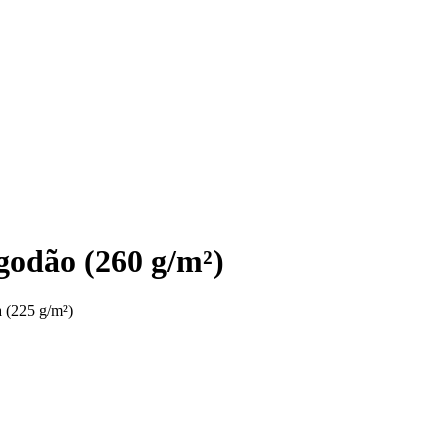
godão (260 g/m²)
a (225 g/m²)