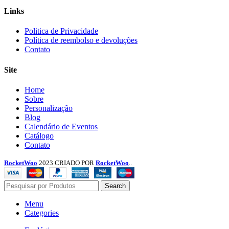
Links
Menu
Politica de Privacidade
Política de reembolso e devoluções
Contato
Site
Menu
Home
Sobre
Personalização
Blog
Calendário de Eventos
Catálogo
Contato
RocketWoo
2023 CRIADO POR
RocketWoo
..
Search
Menu
Categories