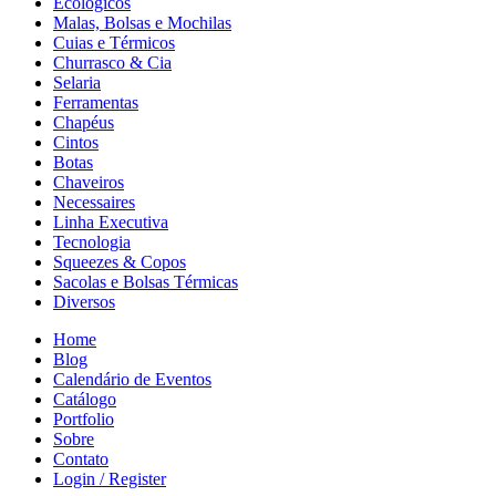
Ecológicos
Malas, Bolsas e Mochilas
Cuias e Térmicos
Churrasco & Cia
Selaria
Ferramentas
Chapéus
Cintos
Botas
Chaveiros
Necessaires
Linha Executiva
Tecnologia
Squeezes & Copos
Sacolas e Bolsas Térmicas
Diversos
Home
Blog
Calendário de Eventos
Catálogo
Portfolio
Sobre
Contato
Login / Register