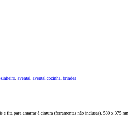
ozinheiro
,
avental
,
avental cozinha
,
brindes
s e fita para amarrar à cintura (ferramentas não inclusas). 580 x 375 m