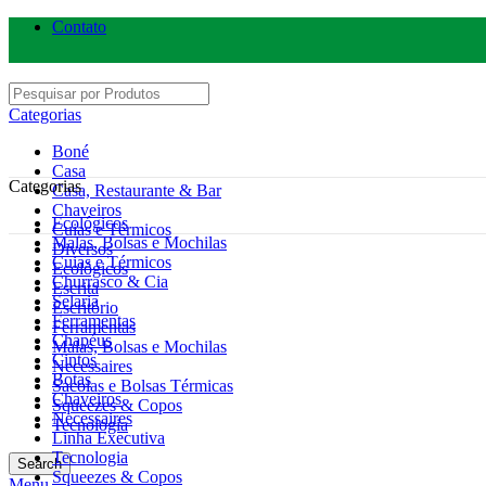
Contato
Categorias
Boné
Casa
Categorias
Casa, Restaurante & Bar
Chaveiros
Ecológicos
Cuias e Térmicos
Malas, Bolsas e Mochilas
Diversos
Cuias e Térmicos
Ecológicos
Churrasco & Cia
Escrita
Selaria
Escritório
Ferramentas
Ferramentas
Chapéus
Malas, Bolsas e Mochilas
Cintos
Necessaires
Botas
Sacolas e Bolsas Térmicas
Chaveiros
Squeezes & Copos
Necessaires
Tecnologia
Linha Executiva
Tecnologia
Search
Squeezes & Copos
Click to enlarge
Menu