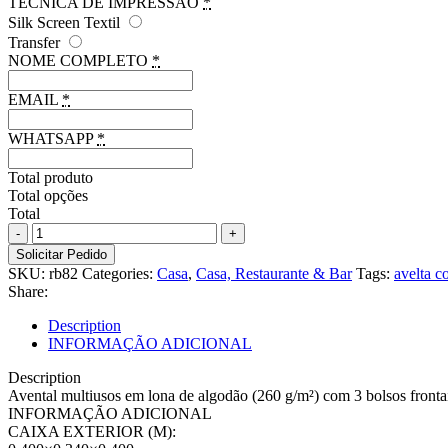
TÉCNICA DE IMPRESSÃO
*
Silk Screen Textil
Transfer
NOME COMPLETO
*
EMAIL
*
WHATSAPP
*
Total produto
Total opções
Total
Avental
multiusos
Solicitar Pedido
em
SKU:
rb82
Categories:
Casa
,
Casa, Restaurante & Bar
Tags:
avelta c
lona
Share:
de
algodão
Description
(260
INFORMAÇÃO ADICIONAL
g/m²)
quantity
Description
Avental multiusos em lona de algodão (260 g/m²) com 3 bolsos frontai
INFORMAÇÃO ADICIONAL
CAIXA EXTERIOR (M):