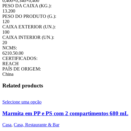
0,400×0,340×0,400
PESO DA CAIXA (KG.):
13.200
PESO DO PRODUTO (G.):
120
CAIXA EXTERIOR (UN.):
100
CAIXA INTERIOR (UN.):
20
NCMS:
6210.50.00
CERTIFICADOS:
REACH
PAÍS DE ORIGEM:
China
Related products
Selecione uma opção
Marmita em PP e PS com 2 compartimentos 680 mL
Casa
,
Casa, Restaurante & Bar