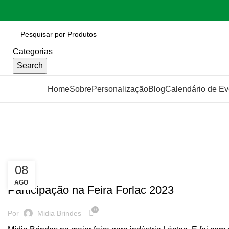
Categorias
Search
Categorias
Home
Sobre
Personalização
Blog
Calendário de Ev
Blog
08
FEIRA
AGO
Participação na Feira Forlac 2023
0
Por
Midia Brindes