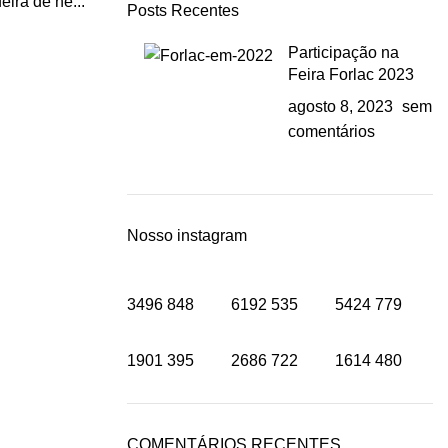
eira de ne...
Posts Recentes
Participação na
Feira Forlac 2023
agosto 8, 2023
sem
comentários
Nosso instagram
3496
848
6192
535
5424
779
1901
395
2686
722
1614
480
COMENTÁRIOS RECENTES