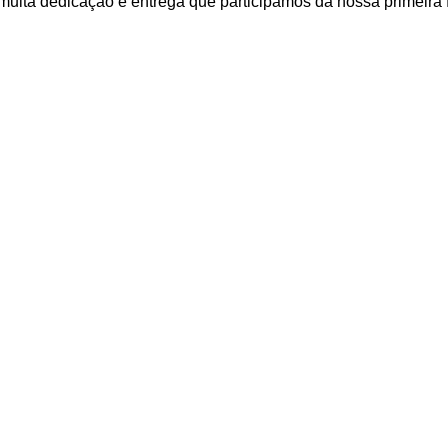
 muita dedicação e entrega que participamos da nossa primeira f