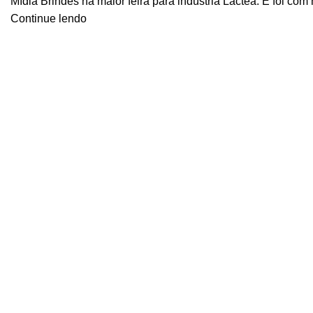
Mídia Brindes na maior feira para indústria Láctea. E foi com
Continue lendo