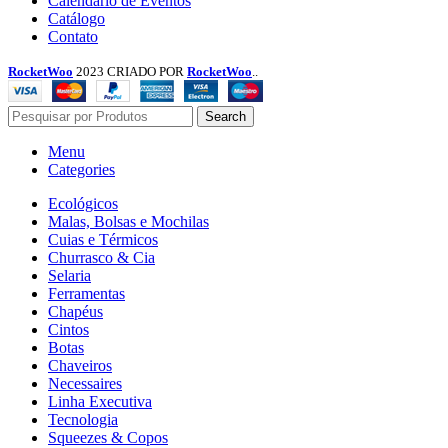
Calendário de Eventos
Catálogo
Contato
RocketWoo
2023 CRIADO POR
RocketWoo
..
Search
Menu
Categories
Ecológicos
Malas, Bolsas e Mochilas
Cuias e Térmicos
Churrasco & Cia
Selaria
Ferramentas
Chapéus
Cintos
Botas
Chaveiros
Necessaires
Linha Executiva
Tecnologia
Squeezes & Copos