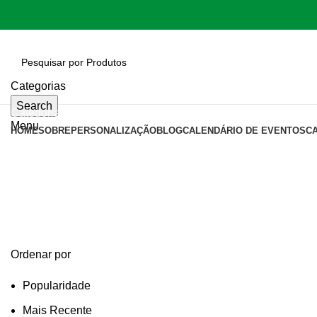
Categorias
Search
Categorias
Menu
HOME
SOBRE
PERSONALIZAÇÃO
BLOG
CALENDÁRIO DE EVENTOS
C
bolsa para bicicleta
Categories
Ordenar por
Popularidade
Mais Recente