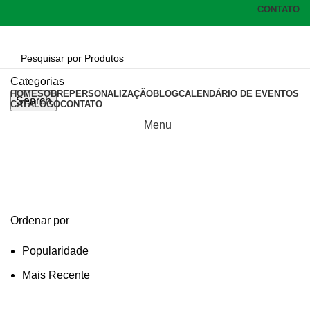
CONTATO
Categorias
Categorias
HOME
SOBRE
PERSONALIZAÇÃO
BLOG
CALENDÁRIO DE EVENTOS
Search
CATÁLOGO
CONTATO
Menu
caixa caderno a5
Categories
Ordenar por
Popularidade
Mais Recente