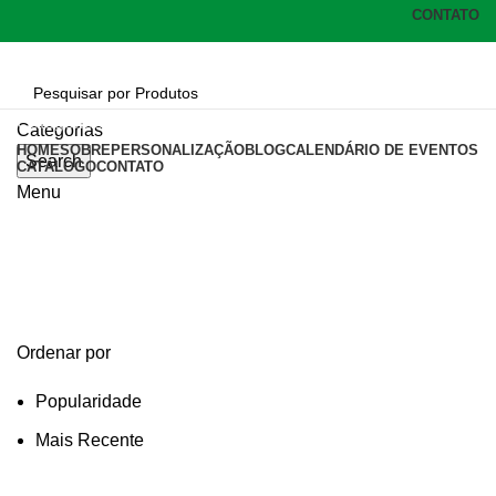
CONTATO
Categorias
Categorias
HOME
SOBRE
PERSONALIZAÇÃO
BLOG
CALENDÁRIO DE EVENTOS
Search
CATÁLOGO
CONTATO
Menu
caixa com comprimido
Categories
Ordenar por
Popularidade
Mais Recente