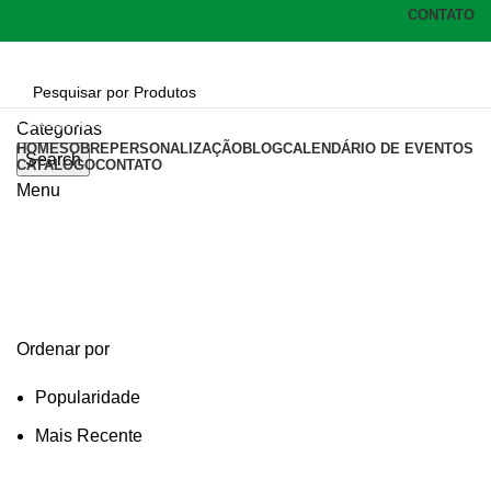
CONTATO
Categorias
Categorias
HOME
SOBRE
PERSONALIZAÇÃO
BLOG
CALENDÁRIO DE EVENTOS
Search
CATÁLOGO
CONTATO
Menu
chaveiro lanterna
Categories
Ordenar por
Popularidade
Mais Recente