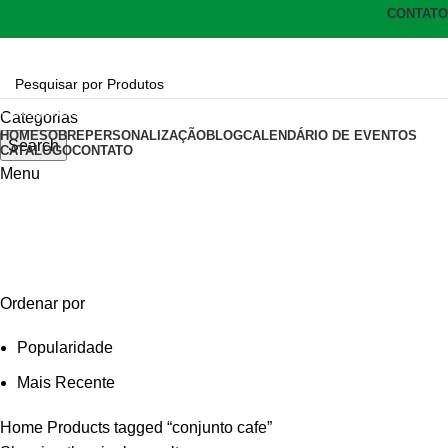
CONTATO
Categorias
Categorias
HOME
SOBRE
PERSONALIZAÇÃO
BLOG
CALENDÁRIO DE EVENTOS
Search
CATÁLOGO
CONTATO
Menu
conjunto cafe
Categories
Ordenar por
Popularidade
Mais Recente
Home
Products tagged “conjunto cafe”