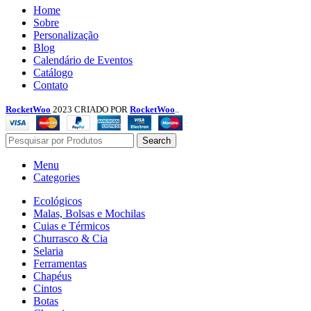
Menu
Home
Sobre
Personalização
Blog
Calendário de Eventos
Catálogo
Contato
RocketWoo
2023 CRIADO POR
RocketWoo
..
Search
Menu
Categories
Ecológicos
Malas, Bolsas e Mochilas
Cuias e Térmicos
Churrasco & Cia
Selaria
Ferramentas
Chapéus
Cintos
Botas