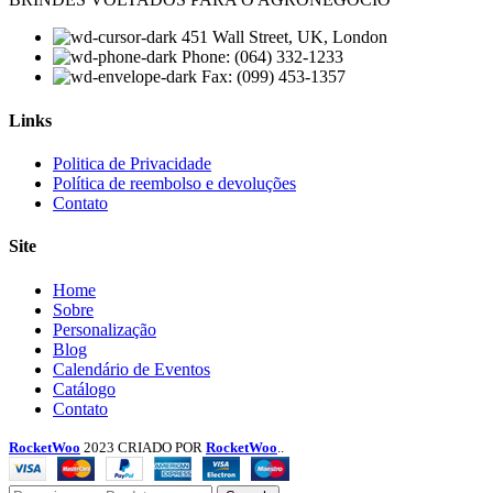
451 Wall Street, UK, London
Phone: (064) 332-1233
Fax: (099) 453-1357
Links
Menu
Politica de Privacidade
Política de reembolso e devoluções
Contato
Site
Menu
Home
Sobre
Personalização
Blog
Calendário de Eventos
Catálogo
Contato
RocketWoo
2023 CRIADO POR
RocketWoo
..