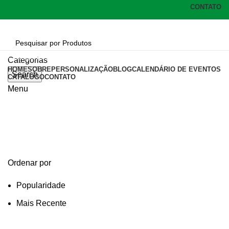
CONTATO
Categorias
Categorias
HOME
SOBRE
PERSONALIZAÇÃO
BLOG
CALENDÁRIO DE EVENTOS
Search
CATÁLOGO
CONTATO
Menu
copo infantil
Categories
Ordenar por
Popularidade
Mais Recente