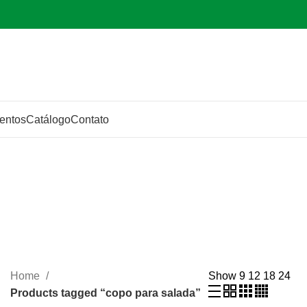
entos
Catálogo
Contato
Home
Show
9
12
18
24
Products tagged “copo para salada”