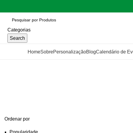
Categorias
Search
Categorias
Home
Sobre
Personalização
Blog
Calendário de Ev
copo para salada
Categories
Ordenar por
Popularidade