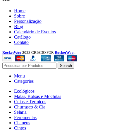
Menu
Home
Sobre
Personalização
Blog
Calendário de Eventos
Catálogo
Contato
RocketWoo
2023 CRIADO POR
RocketWoo
..
Search
Menu
Categories
Ecológicos
Malas, Bolsas e Mochilas
Cuias e Térmicos
Churrasco & Cia
Selaria
Ferramentas
Chapéus
Cintos