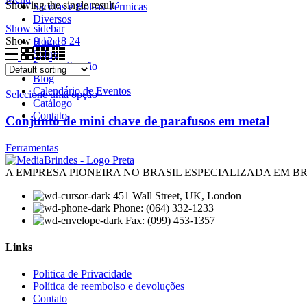
Showing the single result
Sacolas e Bolsas Térmicas
Diversos
Show sidebar
Show
9
12
18
24
Home
Sobre
Personalização
Blog
Calendário de Eventos
Selecione uma opção
Catálogo
Contato
Conjunto de mini chave de parafusos em metal
Ferramentas
A EMPRESA PIONEIRA NO BRASIL ESPECIALIZADA EM 
451 Wall Street, UK, London
Phone: (064) 332-1233
Fax: (099) 453-1357
Links
Menu
Politica de Privacidade
Política de reembolso e devoluções
Contato