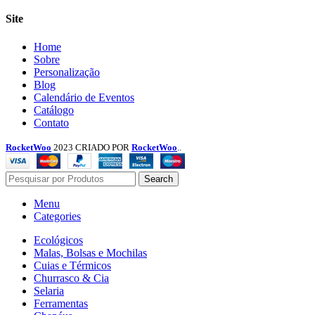
Site
Menu
Home
Sobre
Personalização
Blog
Calendário de Eventos
Catálogo
Contato
RocketWoo
2023 CRIADO POR
RocketWoo
..
Search
Menu
Categories
Ecológicos
Malas, Bolsas e Mochilas
Cuias e Térmicos
Churrasco & Cia
Selaria
Ferramentas