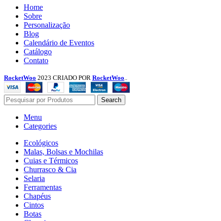
Menu
Home
Sobre
Personalização
Blog
Calendário de Eventos
Catálogo
Contato
RocketWoo
2023 CRIADO POR
RocketWoo
..
Search
Menu
Categories
Ecológicos
Malas, Bolsas e Mochilas
Cuias e Térmicos
Churrasco & Cia
Selaria
Ferramentas
Chapéus
Cintos
Botas