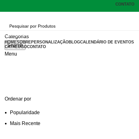
CONTATO
Categorias
Categorias
HOME
SOBRE
PERSONALIZAÇÃO
BLOG
CALENDÁRIO DE EVENTOS
Search
CATÁLOGO
CONTATO
Menu
kit churras aço inox
Categories
Ordenar por
Popularidade
Mais Recente