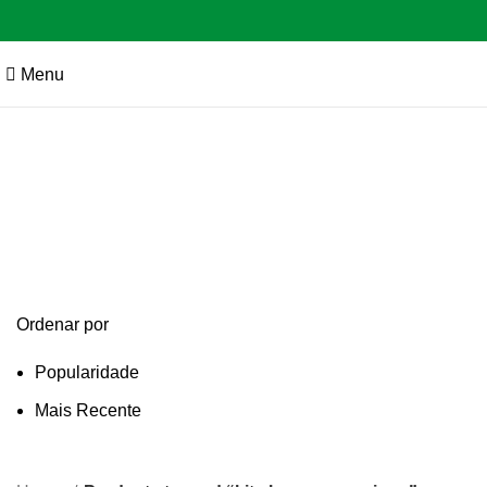
Menu
kit churraso aço inox
Categories
Ordenar por
Popularidade
Mais Recente