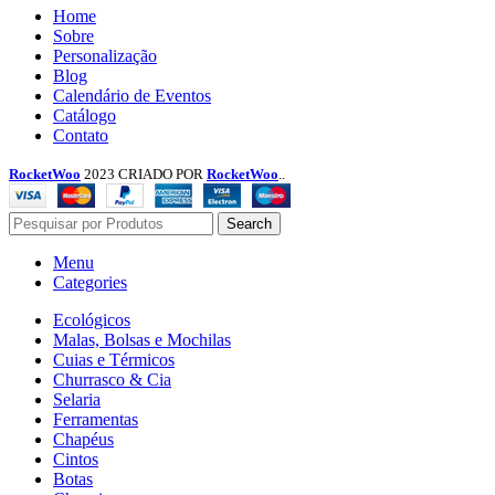
Menu
Home
Sobre
Personalização
Blog
Calendário de Eventos
Catálogo
Contato
RocketWoo
2023 CRIADO POR
RocketWoo
..
Search
Menu
Categories
Ecológicos
Malas, Bolsas e Mochilas
Cuias e Térmicos
Churrasco & Cia
Selaria
Ferramentas
Chapéus
Cintos
Botas