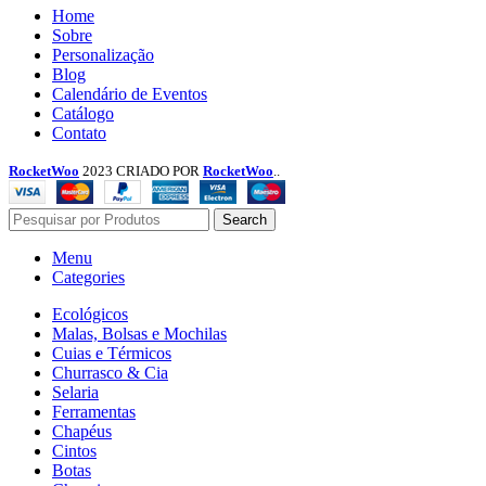
Menu
Home
Sobre
Personalização
Blog
Calendário de Eventos
Catálogo
Contato
RocketWoo
2023 CRIADO POR
RocketWoo
..
Search
Menu
Categories
Ecológicos
Malas, Bolsas e Mochilas
Cuias e Térmicos
Churrasco & Cia
Selaria
Ferramentas
Chapéus
Cintos
Botas