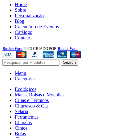
Menu
Home
Sobre
Personalização
Blog
Calendário de Eventos
Catálogo
Contato
RocketWoo
2023 CRIADO POR
RocketWoo
..
Search
Menu
Categories
Ecológicos
Malas, Bolsas e Mochilas
Cuias e Térmicos
Churrasco & Cia
Selaria
Ferramentas
Chapéus
Cintos
Botas