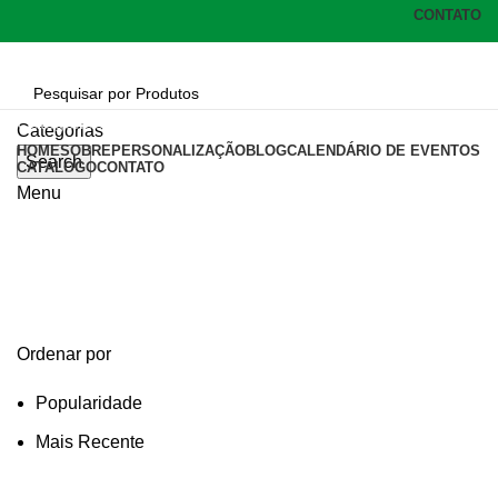
CONTATO
Categorias
Categorias
HOME
SOBRE
PERSONALIZAÇÃO
BLOG
CALENDÁRIO DE EVENTOS
Search
CATÁLOGO
CONTATO
Menu
lapis com borracha
Categories
Ordenar por
Popularidade
Mais Recente