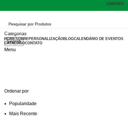
CONTATO
Categorias
Categorias
HOME
SOBRE
PERSONALIZAÇÃO
BLOG
CALENDÁRIO DE EVENTOS
Search
CATÁLOGO
CONTATO
Menu
lapiseira
Categories
Ordenar por
Popularidade
Mais Recente