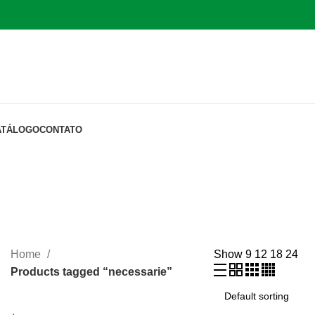
ATÁLOGO
CONTATO
Home
Show
9
12
18
24
Products tagged “necessarie”