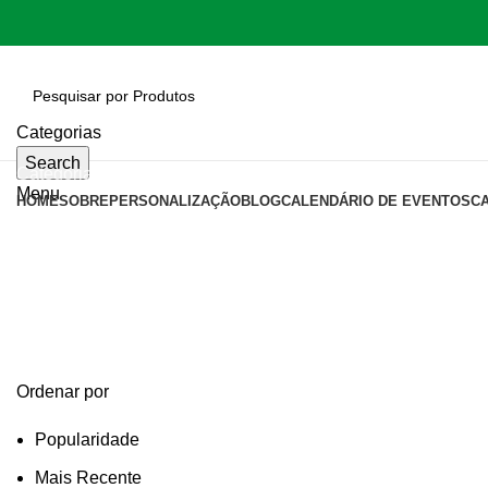
Categorias
Search
Categorias
Menu
HOME
SOBRE
PERSONALIZAÇÃO
BLOG
CALENDÁRIO DE EVENTOS
C
necessarie
Categories
Ordenar por
Popularidade
Mais Recente