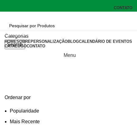
CONTATO
Categorias
Categorias
HOME
SOBRE
PERSONALIZAÇÃO
BLOG
CALENDÁRIO DE EVENTOS
Search
CATÁLOGO
CONTATO
Menu
pasta a4 em cartao
Categories
Ordenar por
Popularidade
Mais Recente