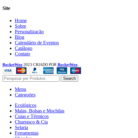
Site
Menu
Home
Sobre
Personalização
Blog
Calendário de Eventos
Catálogo
Contato
RocketWoo
2023 CRIADO POR
RocketWoo
..
Search
Menu
Categories
Ecológicos
Malas, Bolsas e Mochilas
Cuias e Térmicos
Churrasco & Cia
Selaria
Ferramentas