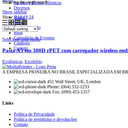
Showing the single result
Sacolas e Bolsas Térmicas
Diversos
Show sidebar
Show
9
12
18
24
Home
Sobre
Personalização
Blog
Calendário de Eventos
Selecione uma opção
Catálogo
Contato
Pasta A5 em 300D rPET com carregador wireless em
Ecológicos
,
Escritório
A EMPRESA PIONEIRA NO BRASIL ESPECIALIZADA EM 
451 Wall Street, UK, London
Phone: (064) 332-1233
Fax: (099) 453-1357
Links
Menu
Politica de Privacidade
Política de reembolso e devoluções
Contato