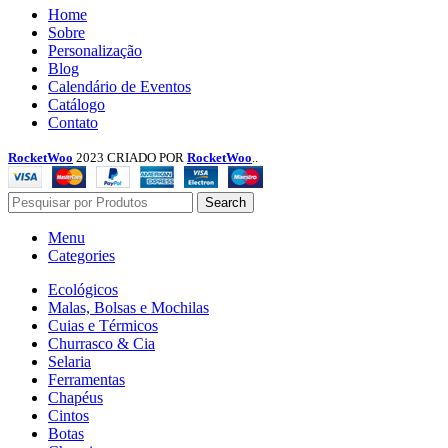
Menu
Home
Sobre
Personalização
Blog
Calendário de Eventos
Catálogo
Contato
RocketWoo
2023 CRIADO POR
RocketWoo
..
Search
Menu
Categories
Ecológicos
Malas, Bolsas e Mochilas
Cuias e Térmicos
Churrasco & Cia
Selaria
Ferramentas
Chapéus
Cintos
Botas