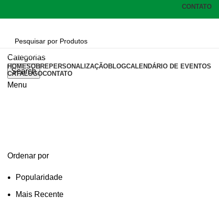
CONTATO
Categorias
Categorias
HOME
SOBRE
PERSONALIZAÇÃO
BLOG
CALENDÁRIO DE EVENTOS
Search
CATÁLOGO
CONTATO
Menu
porta cartao em metal
Categories
Ordenar por
Popularidade
Mais Recente