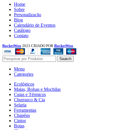
Menu
Home
Sobre
Personalização
Blog
Calendário de Eventos
Catálogo
Contato
RocketWoo
2023 CRIADO POR
RocketWoo
..
Search
Menu
Categories
Ecológicos
Malas, Bolsas e Mochilas
Cuias e Térmicos
Churrasco & Cia
Selaria
Ferramentas
Chapéus
Cintos
Botas