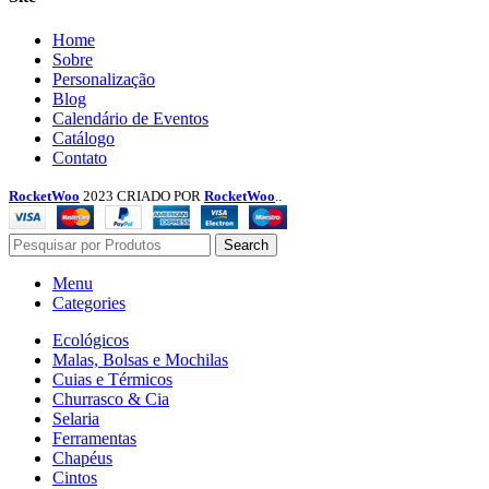
Menu
Home
Sobre
Personalização
Blog
Calendário de Eventos
Catálogo
Contato
RocketWoo
2023 CRIADO POR
RocketWoo
..
Search
Menu
Categories
Ecológicos
Malas, Bolsas e Mochilas
Cuias e Térmicos
Churrasco & Cia
Selaria
Ferramentas
Chapéus
Cintos