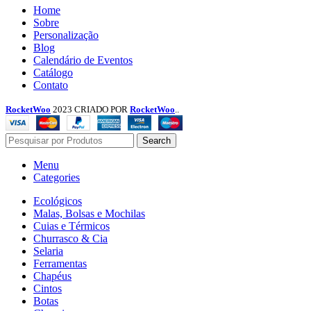
Menu
Home
Sobre
Personalização
Blog
Calendário de Eventos
Catálogo
Contato
RocketWoo
2023 CRIADO POR
RocketWoo
..
Search
Menu
Categories
Ecológicos
Malas, Bolsas e Mochilas
Cuias e Térmicos
Churrasco & Cia
Selaria
Ferramentas
Chapéus
Cintos
Botas