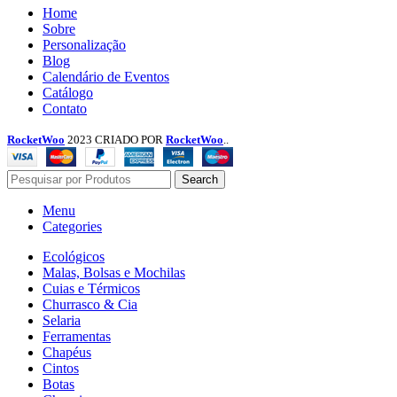
Menu
Home
Sobre
Personalização
Blog
Calendário de Eventos
Catálogo
Contato
RocketWoo
2023 CRIADO POR
RocketWoo
..
Search
Menu
Categories
Ecológicos
Malas, Bolsas e Mochilas
Cuias e Térmicos
Churrasco & Cia
Selaria
Ferramentas
Chapéus
Cintos
Botas