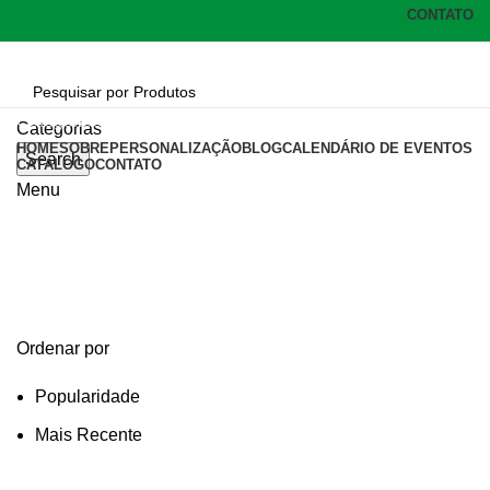
CONTATO
Categorias
Categorias
HOME
SOBRE
PERSONALIZAÇÃO
BLOG
CALENDÁRIO DE EVENTOS
Search
CATÁLOGO
CONTATO
Menu
suporte anel celular
Categories
Ordenar por
Popularidade
Mais Recente