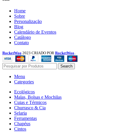
Menu
Home
Sobre
Personalização
Blog
Calendário de Eventos
Catálogo
Contato
RocketWoo
2023 CRIADO POR
RocketWoo
..
Search
Menu
Categories
Ecológicos
Malas, Bolsas e Mochilas
Cuias e Térmicos
Churrasco & Cia
Selaria
Ferramentas
Chapéus
Cintos