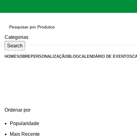
Categorias
Search
Categorias
HOME
SOBRE
PERSONALIZAÇÃO
BLOG
CALENDÁRIO DE EVENTOS
C
tabua para pao com faca
Categories
Ordenar por
Popularidade
Mais Recente