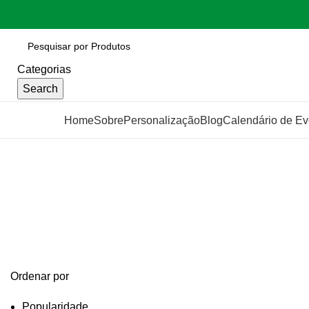
Categorias
Search
Categorias
Home
Sobre
Personalização
Blog
Calendário de Ev
tacho
Categories
Ordenar por
Popularidade