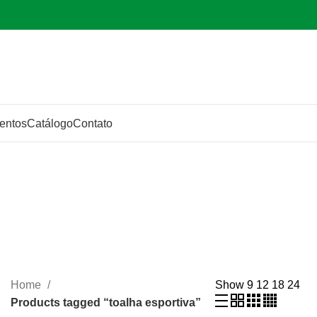
entos
Catálogo
Contato
Home
Show
9
12
18
24
Products tagged “toalha esportiva”