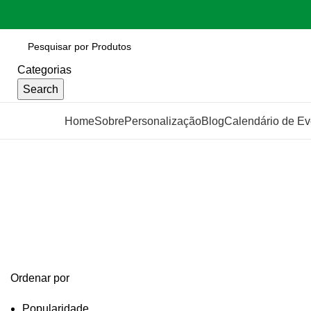
Categorias
Search
Categorias
Home
Sobre
Personalização
Blog
Calendário de Ev
toalha esportiva
Categories
Ordenar por
Popularidade