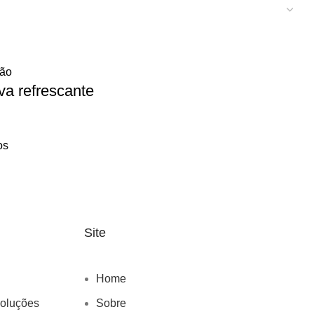
ção
va refrescante
os
Site
Home
voluções
Sobre