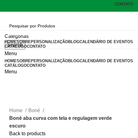
CONTATO
Categorias
Categorias
HOME
SOBRE
PERSONALIZAÇÃO
BLOG
CALENDÁRIO DE EVENTOS
Search
CATÁLOGO
CONTATO
Menu
HOME
SOBRE
PERSONALIZAÇÃO
BLOG
CALENDÁRIO DE EVENTOS
CATÁLOGO
CONTATO
Menu
Click to enlarge
Home
Boné
Boné aba curva com tela e regulagem verde
escuro
Back to products