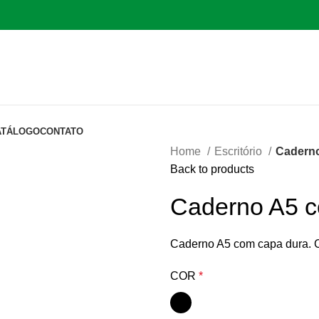
ATÁLOGO
CONTATO
Home
Escritório
Caderno
Back to products
Caderno A5 c
Caderno A5 com capa dura. C
COR
*