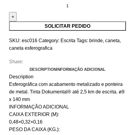
SOLICITAR PEDIDO
SKU:
esc016
Category:
Escrita
Tags:
brinde
,
caneta
,
caneta esferografica
Share:
DESCRIPTION
INFORMAÇÃO ADICIONAL
Description
Esferográfica com acabamento metalizado e ponteira
de metal. Tinta Dokumental® até 2,5 km de escrita. ø9
x 140 mm
INFORMAÇÃO ADICIONAL
CAIXA EXTERIOR (M):
0,48×0,32×0,16
PESO DA CAIXA (KG.):