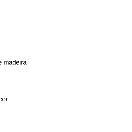
e madeira
cor