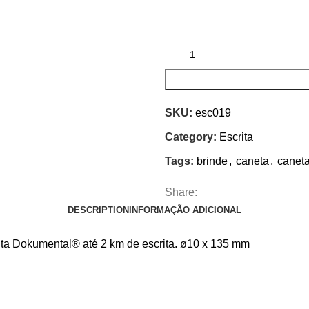
SKU:
esc019
Category:
Escrita
Tags:
brinde
,
caneta
,
caneta
Share:
DESCRIPTION
INFORMAÇÃO ADICIONAL
nta Dokumental® até 2 km de escrita. ø10 x 135 mm