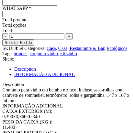
WHATSAPP
*
Total produto
Total opções
Total
Conjunto
para
Solicitar Pedido
vinho
SKU:
rb59
Categories:
Casa
,
Casa, Restaurante & Bar
,
Ecológicos
em
Tags:
brindes
,
conjunto vinho
,
kit vinho
bambu
Share:
e
zinco
Description
4
INFORMAÇÃO ADICIONAL
peças
quantity
Description
Conjunto para vinho em bambu e zinco. Incluso saca-rolhas com
canivete de sommelier, termômetro, rolha e gargantilha. 147 x 167 x
54 mm
INFORMAÇÃO ADICIONAL
CAIXA EXTERIOR (M):
0,390×0,360×0,340
PESO DA CAIXA (KG.):
11.400
PESO DO PRODUTO (G.):