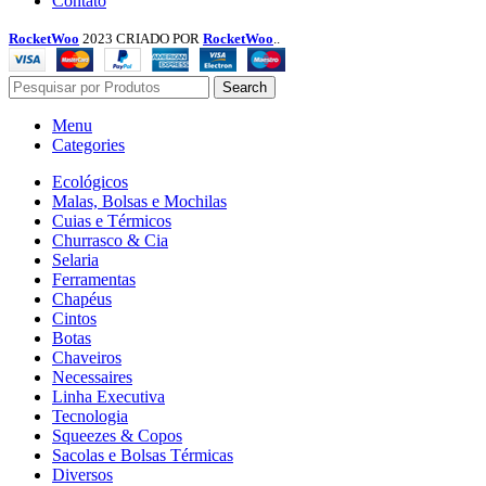
Contato
RocketWoo
2023 CRIADO POR
RocketWoo
..
Search
Menu
Categories
Ecológicos
Malas, Bolsas e Mochilas
Cuias e Térmicos
Churrasco & Cia
Selaria
Ferramentas
Chapéus
Cintos
Botas
Chaveiros
Necessaires
Linha Executiva
Tecnologia
Squeezes & Copos
Sacolas e Bolsas Térmicas
Diversos