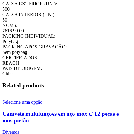
CAIXA EXTERIOR (UN.):
500
CAIXA INTERIOR (UN.):
50
NCMS:
7616.99.00
PACKING INDIVIDUAL:
Polybag
PACKING APÓS GRAVAÇÃO:
Sem polybag
CERTIFICADOS:
REACH
PAÍS DE ORIGEM:
China
Related products
Selecione uma opção
Canivete multifunções em aço inox c/ 12 peças e
mosquetão
Diversos