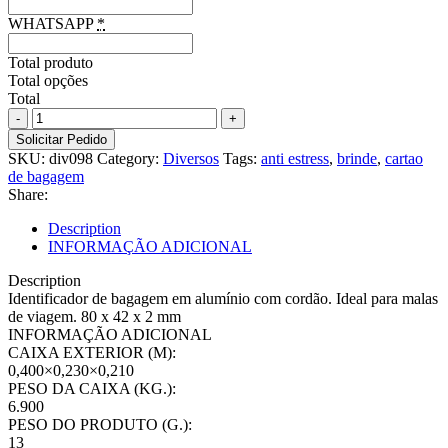
WHATSAPP
*
Total produto
Total opções
Total
Identificador
de
Solicitar Pedido
bagagem
SKU:
div098
Category:
Diversos
Tags:
anti estress
,
brinde
,
cartao
em
de bagagem
alumínio
Share:
com
cordão
Description
quantity
INFORMAÇÃO ADICIONAL
Description
Identificador de bagagem em alumínio com cordão. Ideal para malas
de viagem. 80 x 42 x 2 mm
INFORMAÇÃO ADICIONAL
CAIXA EXTERIOR (M):
0,400×0,230×0,210
PESO DA CAIXA (KG.):
6.900
PESO DO PRODUTO (G.):
13