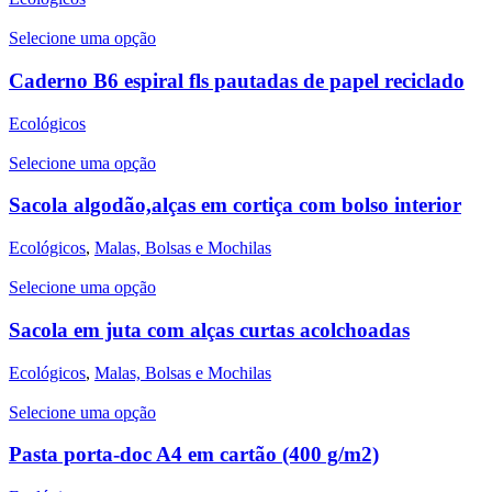
Selecione uma opção
Caderno B6 espiral fls pautadas de papel reciclado
Ecológicos
Selecione uma opção
Sacola algodão,alças em cortiça com bolso interior
Ecológicos
,
Malas, Bolsas e Mochilas
Selecione uma opção
Sacola em juta com alças curtas acolchoadas
Ecológicos
,
Malas, Bolsas e Mochilas
Selecione uma opção
Pasta porta-doc A4 em cartão (400 g/m2)