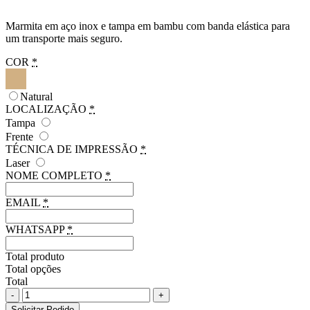
Marmita em aço inox e tampa em bambu com banda elástica para
um transporte mais seguro.
COR
*
Natural
LOCALIZAÇÃO
*
Tampa
Frente
TÉCNICA DE IMPRESSÃO
*
Laser
NOME COMPLETO
*
EMAIL
*
WHATSAPP
*
Total produto
Total opções
Total
Marmita
em
Solicitar Pedido