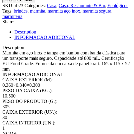
aço
SKU:
rb23
Categories:
Casa
,
Casa, Restaurante & Bar
,
Ecológicos
inox
Tags:
brindes
,
marmita
,
marmita aço inox
,
marmita segura
,
e
marmiteira
tampa
Share:
em
bambu
Description
quantity
INFORMAÇÃO ADICIONAL
Description
Marmita em aço inox e tampa em bambu com banda elástica para
um transporte mais seguro. Capacidade até 800 mL. Certificação
EU Food Grade. Fornecida em caixa de papel kraft. 165 x 115 x 52
mm
INFORMAÇÃO ADICIONAL
CAIXA EXTERIOR (M):
0,360×0,340×0,300
PESO DA CAIXA (KG.):
10.500
PESO DO PRODUTO (G.):
305
CAIXA EXTERIOR (UN.):
30
CAIXA INTERIOR (UN.):
1
NCMS: