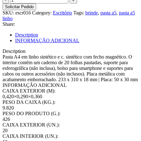
A4
Solicitar Pedido
em
SKU:
escr016
Category:
Escritório
Tags:
brinde
,
pasta a5
,
pasta a5
linho
linho
sintético
Share:
e
couro
Description
sintético
INFORMAÇÃO ADICIONAL
quantity
Description
Pasta A4 em linho sintético e c. sintético com fecho magnético. O
interior contém um caderno de 20 folhas pautadas, suporte para
esferográfica (não inclusa), bolso para smartphone e suportes para
cabos ou outros acessórios (não inclusos). Placa metálica com
acabamento emborrachado. 233 x 310 x 18 mm | Placa: 50 x 30 mm
INFORMAÇÃO ADICIONAL
CAIXA EXTERIOR (M):
0,420×0,290×0,360
PESO DA CAIXA (KG.):
9.820
PESO DO PRODUTO (G.):
426
CAIXA EXTERIOR (UN.):
20
CAIXA INTERIOR (UN.):