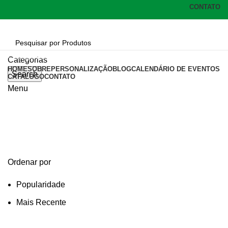
CONTATO
Categorias
Categorias
HOME
SOBRE
PERSONALIZAÇÃO
BLOG
CALENDÁRIO DE EVENTOS
Search
CATÁLOGO
CONTATO
Menu
fone de ouvido sem fio
Categories
Ordenar por
Popularidade
Mais Recente