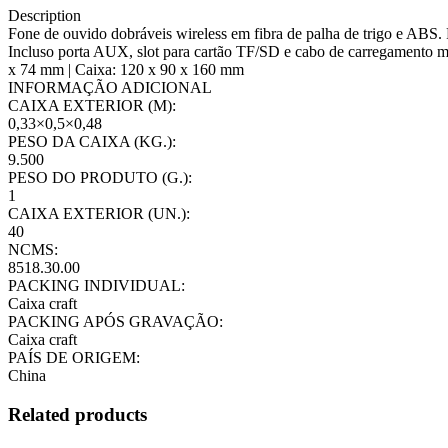
palha
Description
de
Fone de ouvido dobráveis wireless em fibra de palha de trigo e AB
trigo
Incluso porta AUX, slot para cartão TF/SD e cabo de carregamento mi
e
x 74 mm | Caixa: 120 x 90 x 160 mm
ABS
INFORMAÇÃO ADICIONAL
quantity
CAIXA EXTERIOR (M):
0,33×0,5×0,48
PESO DA CAIXA (KG.):
9.500
PESO DO PRODUTO (G.):
1
CAIXA EXTERIOR (UN.):
40
NCMS:
8518.30.00
PACKING INDIVIDUAL:
Caixa craft
PACKING APÓS GRAVAÇÃO:
Caixa craft
PAÍS DE ORIGEM:
China
Related products