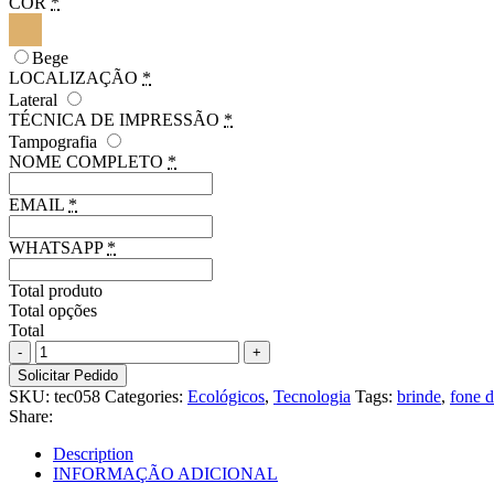
COR
*
Bege
LOCALIZAÇÃO
*
Lateral
TÉCNICA DE IMPRESSÃO
*
Tampografia
NOME COMPLETO
*
EMAIL
*
WHATSAPP
*
Total produto
Total opções
Total
Fone
de
Solicitar Pedido
ouvido
SKU:
tec058
Categories:
Ecológicos
,
Tecnologia
Tags:
brinde
,
fone 
dobráveis
Share:
wireless
em
Description
fibra
INFORMAÇÃO ADICIONAL
de