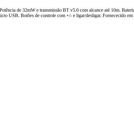
S. Potência de 32mW e transmissão BT v5.0 com alcance até 10m. Bate
cro USB. Botões de controle com +/- e ligar/desligar. Fornececido em c