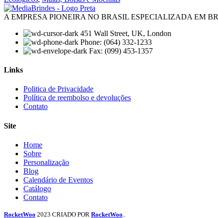
A EMPRESA PIONEIRA NO BRASIL ESPECIALIZADA EM 
451 Wall Street, UK, London
Phone: (064) 332-1233
Fax: (099) 453-1357
Links
Menu
Politica de Privacidade
Política de reembolso e devoluções
Contato
Site
Menu
Home
Sobre
Personalização
Blog
Calendário de Eventos
Catálogo
Contato
RocketWoo
2023 CRIADO POR
RocketWoo
..