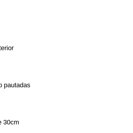
erior
o pautadas
de 30cm