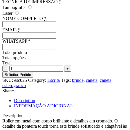
TÉCNICA DE IMPRESSÃO
*
Tampografia
Laser
NOME COMPLETO
*
EMAIL
*
WHATSAPP
*
Total produto
Total opções
Total
Caneta
roller
Solicitar Pedido
em
SKU:
esc025
Category:
Escrita
Tags:
brinde
,
caneta
,
caneta
metal
esferografica
com
Share:
corpo
brilhante
Description
quantity
INFORMAÇÃO ADICIONAL
Description
Roller em metal com corpo brilhante e detalhes em cromado. O
detalhe da ponteira touch torna este brinde sofisticado e adaptável às