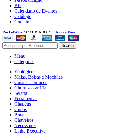
Personalização
Blog
Calendário de Eventos
Catálogo
Contato
RocketWoo
2023 CRIADO POR
RocketWoo
..
Search
Menu
Categories
Ecológicos
Malas, Bolsas e Mochilas
Cuias e Térmicos
Churrasco & Cia
Selaria
Ferramentas
Chapéus
Cintos
Botas
Chaveiros
Necessaires
Linha Executiva