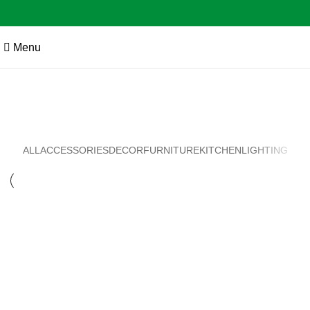
Menu
Decor
ALL
ACCESSORIES
DECOR
FURNITURE
KITCHEN
LIGHTING
DECOR
ET VESTIBULUM QUIS A SUSPENDISSE