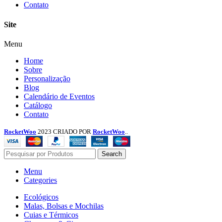
Contato
Site
Menu
Home
Sobre
Personalização
Blog
Calendário de Eventos
Catálogo
Contato
RocketWoo
2023 CRIADO POR
RocketWoo
..
Search
Menu
Categories
Ecológicos
Malas, Bolsas e Mochilas
Cuias e Térmicos